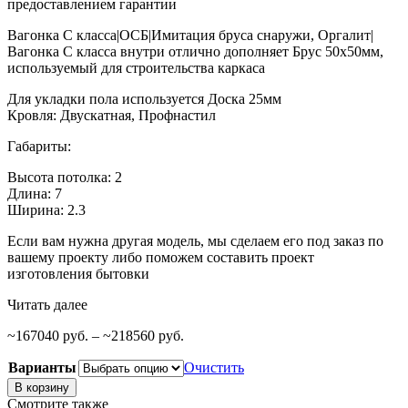
предоставлением гарантии
Вагонка С класса|ОСБ|Имитация бруса снаружи, Оргалит|
Вагонка С класса внутри отлично дополняет Брус 50х50мм,
используемый для строительства каркаса
Для укладки пола используется Доска 25мм
Кровля: Двускатная, Профнастил
Габариты:
Высота потолка: 2
Длина: 7
Ширина: 2.3
Если вам нужна другая модель, мы сделаем его под заказ по
вашему проекту либо поможем составить проект
изготовления бытовки
Читать далее
167040
руб.
–
218560
руб.
Диапазон
цен:
Варианты
Очистить
167040
руб.
Количество
В корзину
–
товара
Смотрите также