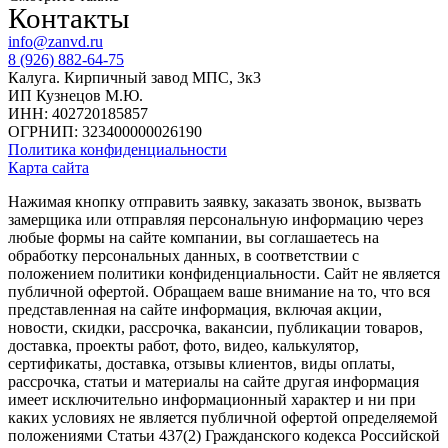
Контакты
218560
Бытовка
руб.
7
info@zanvd.ru
на
8 (926) 882-64-75
2,3
Калуга. Кирпичный завод МПС, 3к3
ИП Кузнецов М.Ю.
ИНН: 402720185857
ОГРНИП: 323400000026190
Политика конфиденциальности
Карта сайта
Нажимая кнопку отправить заявку, заказать звонок, вызвать
замерщика или отправляя персональную информацию через
любые формы на сайте компании, вы соглашаетесь на
обработку персональных данных, в соответствии с
положением политики конфиденциальности. Сайт не является
публичной офертой. Обращаем ваше внимание на то, что вся
представленная на сайте информация, включая акции,
новости, скидки, рассрочка, вакансии, публикации товаров,
доставка, проекты работ, фото, видео, калькулятор,
сертификаты, доставка, отзывы клиентов, виды оплаты,
рассрочка, статьи и материалы на сайте другая информация
имеет исключительно информационный характер и ни при
каких условиях не является публичной офертой определяемой
положениями Статьи 437(2) Гражданского кодекса Российской