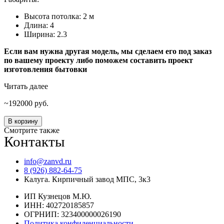
Высота потолка: 2 м
Длина: 4
Ширина: 2.3
Если вам нужна другая модель, мы сделаем его под заказ
по вашему проекту либо поможем составить проект
изготовления бытовки
Читать далее
192000
руб.
Количество
В корзину
товара
Смотрите также
Контакты
Бытовка
4
на
info@zanvd.ru
2,3
8 (926) 882-64-75
Калуга. Кирпичный завод МПС, 3к3
ИП Кузнецов М.Ю.
ИНН: 402720185857
ОГРНИП: 323400000026190
Политика конфиденциальности