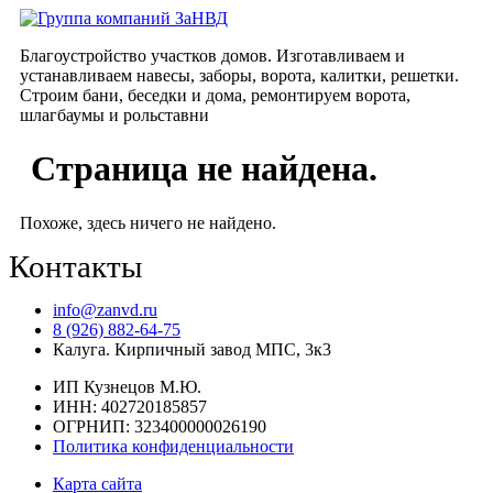
Перейти
к
Благоустройство участков домов. Изготавливаем и
содержимому
устанавливаем навесы, заборы, ворота, калитки, решетки.
Строим бани, беседки и дома, ремонтируем ворота,
шлагбаумы и рольставни
Страница не найдена.
Похоже, здесь ничего не найдено.
Контакты
info@zanvd.ru
8 (926) 882-64-75
Калуга. Кирпичный завод МПС, 3к3
ИП Кузнецов М.Ю.
ИНН: 402720185857
ОГРНИП: 323400000026190
Политика конфиденциальности
Карта сайта