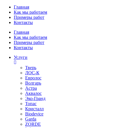
Перейти
Главная
к
Как мы работаем
содержимому
Примеры работ
Контакты
Главная
Как мы работаем
Примеры работ
Контакты
Услуги
Тверь
ЛОС-К
Евролос
Волгарь
Астра
Аквалос
Эко-Гранд
Топас
Кристалл
Biodevice
Garda
ZORDE