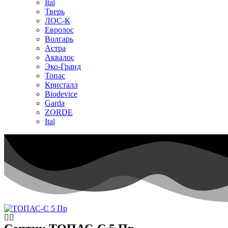
Ital
Тверь
ЛОС-К
Евролос
Волгарь
Астра
Аквалос
Эко-Гранд
Топас
Кристалл
Biodevice
Garda
ZORDE
Ital