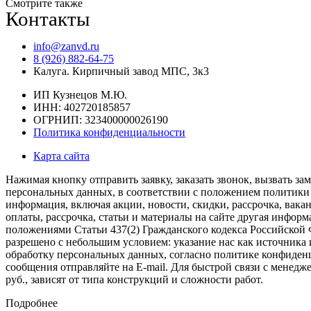
товара
Смотрите также
Контакты
Тверь
CLASSIC
1,1ПНМ
info@zanvd.ru
8 (926) 882-64-75
Калуга. Кирпичный завод МПС, 3к3
ИП Кузнецов М.Ю.
ИНН: 402720185857
ОГРНИП: 323400000026190
Политика конфиденциальности
Карта сайта
Нажимая кнопку отправить заявку, заказать звонок, вызвать 
персональных данных, в соответствии с положением политики 
информация, включая акции, новости, скидки, рассрочка, вакан
оплаты, рассрочка, статьи и материалы на сайте другая инфо
положениями Статьи 437(2) Гражданского кодекса Российской 
разрешено с небольшим условием: указание нас как источника и
обработку персональных данных, согласно политике конфиден
сообщения отправляйте на E-mail. Для быстрой связи с менедж
руб., зависят от типа конструкций и сложности работ.
Подробнее