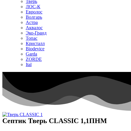
Тверь
ЛОС-К
Евролос
Волгарь
Астра
Аквалос
Эко-Гранд
Топас
Кристалл
Biodevice
Garda
ZORDE
Ital
Септик Тверь CLASSIC 1,1ПНМ