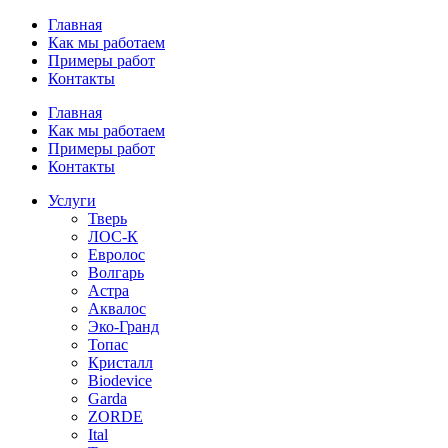
Перейти
Главная
к
Как мы работаем
содержимому
Примеры работ
Контакты
Главная
Как мы работаем
Примеры работ
Контакты
Услуги
Тверь
ЛОС-К
Евролос
Волгарь
Астра
Аквалос
Эко-Гранд
Топас
Кристалл
Biodevice
Garda
ZORDE
Ital