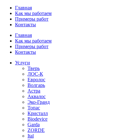
Перейти
Главная
к
Как мы работаем
содержимому
Примеры работ
Контакты
Главная
Как мы работаем
Примеры работ
Контакты
Услуги
Тверь
ЛОС-К
Евролос
Волгарь
Астра
Аквалос
Эко-Гранд
Топас
Кристалл
Biodevice
Garda
ZORDE
Ital