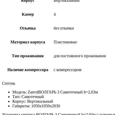
Корпус
Вертикальный
Камер
4
Откачка
без откачки
Материал корпуса
Пластиковые
Тип проживания
для постоянного проживания
Наличие компрессора
с компрессором
Септик
Модель: ZanvdВОЛГАРЬ 3 Самотечный h=2,03м
Тип: Самотечный
Корпус: Вертикальный
Габариты: 1050х1050х2030
Установка септика ВОЛГАРЬ 3 Самотечный h=2,03м с залповым с