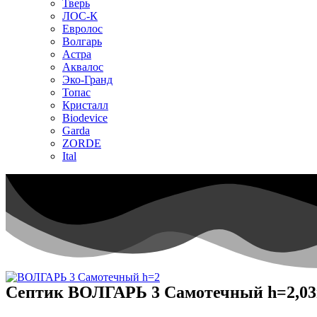
Тверь
ЛОС-К
Евролос
Волгарь
Астра
Аквалос
Эко-Гранд
Топас
Кристалл
Biodevice
Garda
ZORDE
Ital
Септик ВОЛГАРЬ 3 Самотечный h=2,0