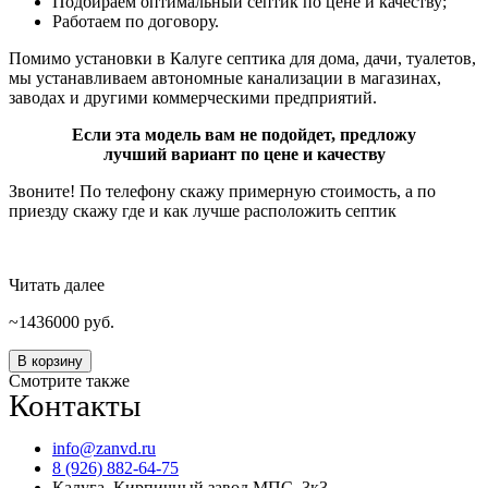
Подбираем оптимальный септик по цене и качеству;
Работаем по договору.
Помимо установки в Калуге септика для дома, дачи, туалетов,
мы устанавливаем автономные канализации в магазинах,
заводах и другими коммерческими предприятий.
Если эта модель вам не подойдет, предложу
лучший вариант по цене и качеству
Звоните! По телефону скажу примерную стоимость, а по
приезду скажу где и как лучше расположить септик
Читать далее
1436000
руб.
Количество
В корзину
товара
Смотрите также
Контакты
Юнилос
АСТРА
100
info@zanvd.ru
ПР
8 (926) 882-64-75
Миди
Калуга. Кирпичный завод МПС, 3к3