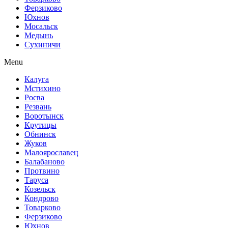
Ферзиково
Юхнов
Мосальск
Медынь
Сухиничи
Menu
Калуга
Мстихино
Росва
Резвань
Воротынск
Крутицы
Обнинск
Жуков
Малоярославец
Балабаново
Протвино
Таруса
Козельск
Кондрово
Товарково
Ферзиково
Юхнов